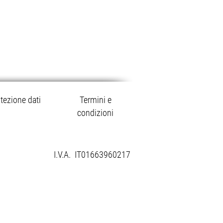
tezione dati
Termini e
condizioni
I.V.A. IT01663960217