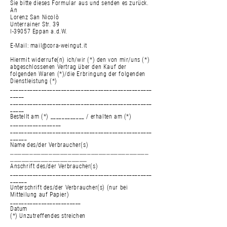
Sie bitte dieses Formular aus und senden es zurück.
An
Lorenz San Nicolò
Unterrainer Str. 39
I-39057 Eppan a.d.W.
E-Mail:
mail@cora-weingut.it
Hiermit widerrufe(n) ich/wir (*) den von mir/uns (*)
abgeschlossenen Vertrag über den Kauf der
folgenden Waren (*)/die Erbringung der folgenden
Dienstleistung (*)
__________________________________________________
_____
__________________________________________________
_____
Bestellt am (*) ____________ / erhalten am (*)
__________________
__________________________________________________
______
Name des/der Verbraucher(s)
____________________________________
____________________
Anschrift des/der Verbraucher(s)
__________________________________________________
______
Unterschrift des/der Verbraucher(s) (nur bei
Mitteilung auf Papier)
_________________________
Datum
(*) Unzutreffendes streichen