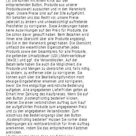
(3) Sie können mit einem Klick auf den
entsprechenden Button, Produkte aus unserer
Produktauswahl aussuchen und in den Warenkorb
legen. Unsere Preise sind auf der Site aufgeführt.
Wir behalten uns das Recht vor, unsere Preise
jederzeit zu ändern und unbeabsichtigt auftretende
Preisfehler zu korrigieren. Diese Änderungen haben
keine Auswirkungen auf den Preis für Produkte, die
Sie schon davor gekauft haben. Beim Bezahlen wird
Ihnen eine Übersicht über alle Produkte angezeigt,
die Sie in den Warenkorb gelegt haben. Die Übersicht
umfasst die wesentlichen Eigenschaften jedes
Produkts sowie den Gesamtpreis für alle Produkte,
die geltenden Umsatzsteuer (USt.)/Mehrwertsteuer
(MwSt.) und ggf. die Versandkosten. Auf der
Bezahlseite haben Sie auch die Möglichkeit, die
Produkte und Mengen zu überprüfen und, falls nötig,
zu ändern, zu entfernen oder zu korrigieren. Sie
können auch über die Bearbeitungsfunktion noch
etwaige Eingabefehler erkennen und korrigieren,
bevor Sie Ihre endgültige verbindliche Bestellung
aufgeben. Alle angegebenen Lieferfristen gelten ab
Erhalt Ihrer Zahlung des Kaufpreises. Wenn Sie auf
den Button „Kostenpflichtig bestellen“ klicken,
erteilen Sie einen verbindlichen Auftrag zum Kauf
der aufgeführten Produkte zum angegebenen Preis
und zu den angegebenen Versandkosten. Zum
Abschluss des Bestellvorgangs über den Button
„Kostenpflichtig bestellen“ müssen Sie vorher diese
Bedingungen als rechtsverbindlich für Ihren Auftrag
anerkennen, indem Sie das entsprechende Kästchen
anklicken.