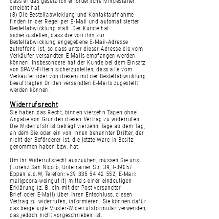
dass er das gesetzlich erforderliche Mindestalter
erreicht hat.
(8) Die Bestellabwicklung und Kontaktaufnahme
finden in der Regel per E-Mail und automatisierter
Bestellabwicklung statt. Der Kunde hat
sicherzustellen, dass die von ihm zur
Bestellabwicklung angegebene E-Mail-Adresse
zutreffend ist, so dass unter dieser Adresse die vom
Verkäufer versandten E-Mails empfangen werden
können. Insbesondere hat der Kunde bei dem Einsatz
von SPAM-Filtern sicherzustellen, dass alle vom
Verkäufer oder von diesem mit der Bestellabwicklung
beauftragten Dritten versandten E-Mails zugestellt
werden können.
Widerrufsrecht
Sie haben das Recht, binnen vierzehn Tagen ohne
Angabe von Gründen diesen Vertrag zu widerrufen.
Die Widerrufsfrist beträgt vierzehn Tage ab dem Tag,
an dem Sie oder ein von Ihnen benannter Dritter, der
nicht der Beförderer ist, die letzte Ware in Besitz
genommen haben bzw. hat.
Um Ihr Widerrufsrecht auszuüben, müssen Sie uns
(Lorenz San Nicolò, Unterrainer Str. 39, I-39057
Eppan a.d.W, Telefon:
+39 335 54 42 552
, E-Mail:
mail@cora-weingut.it
) mittels einer eindeutigen
Erklärung (z. B. ein mit der Post versandter
Brief oder E-Mail) über Ihren Entschluss, diesen
Vertrag zu widerrufen, informieren. Sie können dafür
das beigefügte Muster-Widerrufsformular verwenden,
das jedoch nicht vorgeschrieben ist.