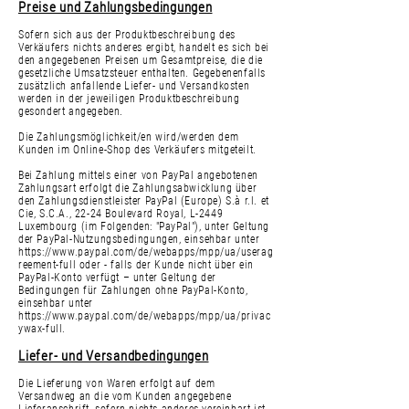
Preise und Zahlungsbedingungen
Sofern sich aus der Produktbeschreibung des
Verkäufers nichts anderes ergibt, handelt es sich bei
den angegebenen Preisen um Gesamtpreise, die die
gesetzliche Umsatzsteuer enthalten. Gegebenenfalls
zusätzlich anfallende Liefer- und Versandkosten
werden in der jeweiligen Produktbeschreibung
gesondert angegeben.
Die Zahlungsmöglichkeit/en wird/werden dem
Kunden im Online-Shop des Verkäufers mitgeteilt.
Bei Zahlung mittels einer von PayPal angebotenen
Zahlungsart erfolgt die Zahlungsabwicklung über
den Zahlungsdienstleister PayPal (Europe) S.à r.l. et
Cie, S.C.A., 22-24 Boulevard Royal, L-2449
Luxembourg (im Folgenden: "PayPal"), unter Geltung
der PayPal-Nutzungsbedingungen, einsehbar unter
https://www.paypal.com/de/webapps/mpp/ua/userag
reement-full
oder - falls der Kunde nicht über ein
PayPal-Konto verfügt – unter Geltung der
Bedingungen für Zahlungen ohne PayPal-Konto,
einsehbar unter
https://www.paypal.com/de/webapps/mpp/ua/privac
ywax-full.
Liefer- und Versandbedingungen
Die Lieferung von Waren erfolgt auf dem
Versandweg an die vom Kunden angegebene