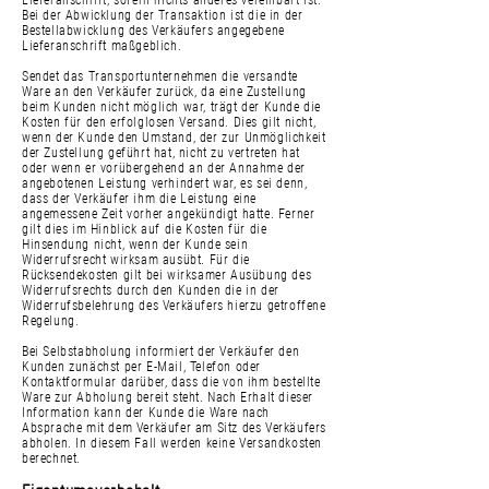
Lieferanschrift, sofern nichts anderes vereinbart ist.
Bei der Abwicklung der Transaktion ist die in der
Bestellabwicklung des Verkäufers angegebene
Lieferanschrift maßgeblich.
Sendet das Transportunternehmen die versandte
Ware an den Verkäufer zurück, da eine Zustellung
beim Kunden nicht möglich war, trägt der Kunde die
Kosten für den erfolglosen Versand. Dies gilt nicht,
wenn der Kunde den Umstand, der zur Unmöglichkeit
der Zustellung geführt hat, nicht zu vertreten hat
oder wenn er vorübergehend an der Annahme der
angebotenen Leistung verhindert war, es sei denn,
dass der Verkäufer ihm die Leistung eine
angemessene Zeit vorher angekündigt hatte. Ferner
gilt dies im Hinblick auf die Kosten für die
Hinsendung nicht, wenn der Kunde sein
Widerrufsrecht wirksam ausübt. Für die
Rücksendekosten gilt bei wirksamer Ausübung des
Widerrufsrechts durch den Kunden die in der
Widerrufsbelehrung des Verkäufers hierzu getroffene
Regelung.
Bei Selbstabholung informiert der Verkäufer den
Kunden zunächst per E-Mail, Telefon oder
Kontaktformular darüber, dass die von ihm bestellte
Ware zur Abholung bereit steht. Nach Erhalt dieser
Information kann der Kunde die Ware nach
Absprache mit dem Verkäufer am Sitz des Verkäufers
abholen. In diesem Fall werden keine Versandkosten
berechnet.