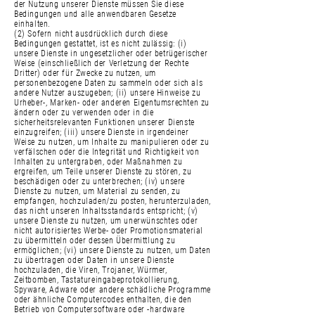
der Nutzung unserer Dienste müssen Sie diese
Bedingungen und alle anwendbaren Gesetze
einhalten.
(2) Sofern nicht ausdrücklich durch diese
Bedingungen gestattet, ist es nicht zulässig: (i)
unsere Dienste in ungesetzlicher oder betrügerischer
Weise (einschließlich der Verletzung der Rechte
Dritter) oder für Zwecke zu nutzen, um
personenbezogene Daten zu sammeln oder sich als
andere Nutzer auszugeben; (ii) unsere Hinweise zu
Urheber-, Marken- oder anderen Eigentumsrechten zu
ändern oder zu verwenden oder in die
sicherheitsrelevanten Funktionen unserer Dienste
einzugreifen; (iii) unsere Dienste in irgendeiner
Weise zu nutzen, um Inhalte zu manipulieren oder zu
verfälschen oder die Integrität und Richtigkeit von
Inhalten zu untergraben, oder Maßnahmen zu
ergreifen, um Teile unserer Dienste zu stören, zu
beschädigen oder zu unterbrechen; (iv) unsere
Dienste zu nutzen, um Material zu senden, zu
empfangen, hochzuladen/zu posten, herunterzuladen,
das nicht unseren Inhaltsstandards entspricht; (v)
unsere Dienste zu nutzen, um unerwünschtes oder
nicht autorisiertes Werbe- oder Promotionsmaterial
zu übermitteln oder dessen Übermittlung zu
ermöglichen; (vi) unsere Dienste zu nutzen, um Daten
zu übertragen oder Daten in unsere Dienste
hochzuladen, die Viren, Trojaner, Würmer,
Zeitbomben, Tastatureingabeprotokollierung,
Spyware, Adware oder andere schädliche Programme
oder ähnliche Computercodes enthalten, die den
Betrieb von Computersoftware oder -hardware