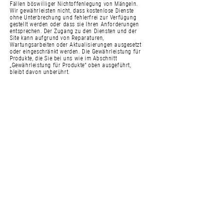
Fällen böswilliger Nichtoffenlegung von Mängeln.
Wir gewährleisten nicht, dass kostenlose Dienste
ohne Unterbrechung und fehlerfrei zur Verfügung
gestellt werden oder dass sie Ihren Anforderungen
entsprechen. Der Zugang zu den Diensten und der
Site kann aufgrund von Reparaturen,
Wartungsarbeiten oder Aktualisierungen ausgesetzt
oder eingeschränkt werden. Die Gewährleistung für
Produkte, die Sie bei uns wie im Abschnitt
„Gewährleistung für Produkte“ oben ausgeführt,
bleibt davon unberührt.
Freistellung
Sie stimmen zu, uns zu verteidigen und schad- und
klaglos zu halten von und gegenüber allen
tatsächlichen oder angeblichen Ansprüchen,
Schadensersatzforderungen, Kosten, Haftungen und
Ausgaben (insbesondere angemessene
Anwaltsgebühren), die sich aus oder im
Zusammenhang mit Ihrer Nutzung der Website und
der Dienste unter Verletzung dieser Bedingungen
ergeben, einschließlich insbesondere jeder Nutzung,
die gegen die im Abschnitt „Zulässige Nutzung“
dargelegten Beschränkungen und Anforderungen
verstößt, es sei denn, diese Umstände sind nicht auf
Ihr Verschulden zurückzuführen.
Haftungsbeschränkung
(1) Wir haften nur bei Vorsatz, grober Fahrlässigkeit,