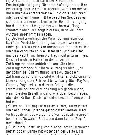
(4) Wir senden Ihnen dann per E-Mail eine
Empfangsbestätigung für Ihren Auftrag, in der Ihre
Bestellung noch einmal aufgeführt wird und die Sie
dann über die entsprechende Funktion ausdrucken
oder speichern können. Bitte beachten Sie, dass es
sich dabei um eine automatische Benachrichtigung
handelt, die nur belegt, dass wir Ihren Auftrag
erhalten haben. Sie zeigt nicht an, dass wir Ihren
Auftrag angenommen haben.
(5) Die rechtsverbindliche Vereinbarung über den
Kauf der Produkte ist erst geschlossen, wenn wir
Ihnen per E-Mail eine Annahmeerklärung übermitteln
oder die Produkte an Sie versenden. Wir behalten
uns das Recht vor, Ihren Auftrag nicht anzunehmen.
Dies gilt nicht in Fällen, in denen wir eine
Zahlungsmethode anbieten – und Sie diese
Zahlungsmethode für Ihren Auftrag wählen –, bei
der sofort bei Übermittlung Ihres Auftrags ein
Zahlungsvorgang eingeleitet wird (z. B. elektronische
Überweisung oder Echtzeitüberweisung über PayPal,
Giropay, Paydirekt). In diesem Fall gilt die
rechtsverbindliche Vereinbarung als geschlossen,
wenn Sie den Bestellvorgang, wie oben beschrieben,
über den Button „Kostenpflichtig bestellen“ eingeleitet
haben.
(6) Der Kaufvertrag kann in deutscher, italienischer
oder englischer Sprache geschlossen werden. Nach
Vertragsabschluss werden die Vertragsbedingungen
bei uns aufbewahrt, Sie haben dann keinen Zugriff
mehr darauf.
(7) Bei einer Bestellung von alkoholischen Getränken
bestätigt der Kunde mit Absenden der Bestellung,